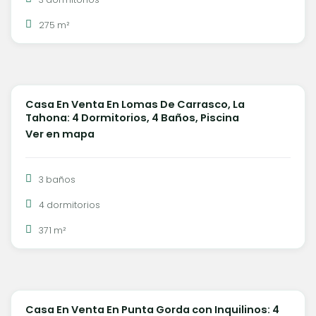
275 m²
U$S 950.000
Casa En Venta En Lomas De Carrasco, La
VENTA
Tahona: 4 Dormitorios, 4 Baños, Piscina
Ver en mapa
3 baños
4 dormitorios
371 m²
U$S 1.400.000
Casa En Venta En Punta Gorda con Inquilinos: 4
VENTA