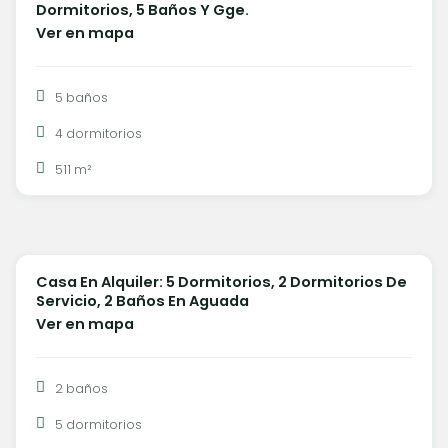
Dormitorios, 5 Baños Y Gge.
Ver en mapa
5 baños
4 dormitorios
511 m²
U$S 6.000
Casa En Alquiler: 5 Dormitorios, 2 Dormitorios De
ALQUILER
Servicio, 2 Baños En Aguada
Ver en mapa
2 baños
5 dormitorios