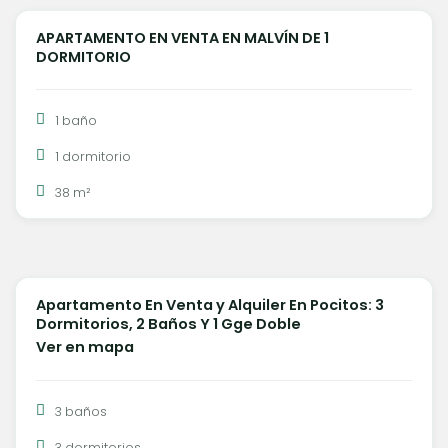
APARTAMENTO EN VENTA EN MALVÍN DE 1
VENTA
DORMITORIO
1 baño
1 dormitorio
38 m²
U$S 620.000
Apartamento En Venta y Alquiler En Pocitos: 3
VENTA
Dormitorios, 2 Baños Y 1 Gge Doble
Ver en mapa
3 baños
3 dormitorios