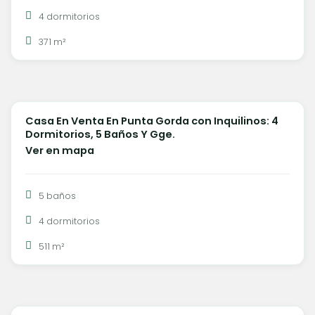
4 dormitorios
371 m²
U$S 1.400.000
Casa En Venta En Punta Gorda con Inquilinos: 4
VENTA
Dormitorios, 5 Baños Y Gge.
Ver en mapa
5 baños
4 dormitorios
511 m²
U$S 6.000