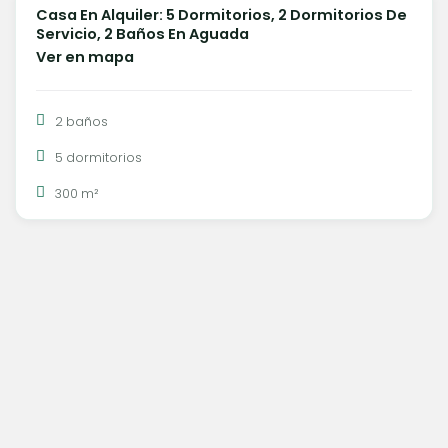
Casa En Alquiler: 5 Dormitorios, 2 Dormitorios De
ALQUILER
Servicio, 2 Baños En Aguada
Ver en mapa
2 baños
5 dormitorios
300 m²