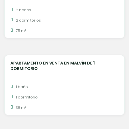
2 baños
2 dormitorios
75 m²
U$S 169.000
APARTAMENTO EN VENTA EN MALVÍN DE 1
VENTA
DORMITORIO
1 baño
1 dormitorio
38 m²
U$S 620.000