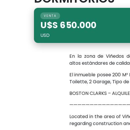
VENTA
U$S 650.000
USD
En la zona de Viñedos 
altos estándares de calida
El inmueble posee 200 M² I
Toilette, 2 Garage, Tipo de
BOSTON CLARKS – ALQUIL
———————————————
Located in the area of Viñ
regarding construction an