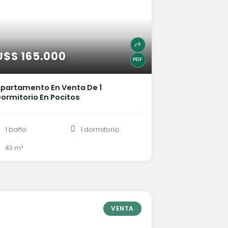
U$S 165.000
partamento En Venta De 1
ormitorio En Pocitos
1 baño
1 dormitorio
43 m²
VENTA