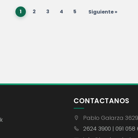
1
2
3
4
5
Siguiente »
CONTACTANOS
Pablo Galarza 362
k
2624 3900 | 091 058