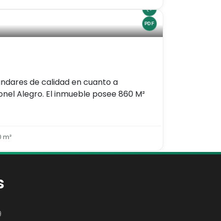
ándares de calidad en cuanto a
oronel Alegro. El inmueble posee 860 M²
0 m²
s
9