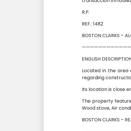
transacción inmobilia
R.P.
REF.: 1482
BOSTON CLARKS – A
————————————
ENGLISH DESCRIPTION
Located in the area o
regarding constructi
Its location is close 
The property features
Wood stove, Air condi
BOSTON CLARKS – RE